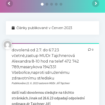
Náš tým
Odkazy
Kontakt
Články publikované v Červen 2023
dovolená od 2.7. do 6.7.23
0
včetně,zastup MUDr.Tajchnerová
Alexandra 8-10 hod na telef 472 742
789,masarykova 194/331
Všebořice,naproti sdruženému
zdravotnímu středisku
Publikováno 22. 6. 2023 autorem MUDr. Jiří Tajchner
další naši dovolenou sledujte na těchto
stránkách.Jinak od 26.6.23 odpadají odpolední
ordinace,dr Tajchner Jiří