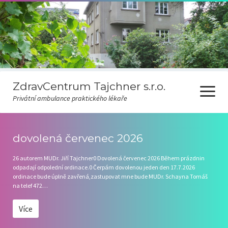
ZdravCentrum Tajchner s.r.o.
otevřít
Privátní ambulance praktického lékaře
menu
Ceník
dovolená červenec 2026
Covid-19
26 autorem MUDr. Jiří Tajchner0 Dovolená červenec 2026 Během prázdnin
odpadají odpolední ordinace.0 Čerpám dovolenou jeden den 17.7.2026
Odběr novinek
ordinace bude úplně zavřená,zastupovat mne bude MUDr. Schayna Tomáš
na telef 472…
Pravidla čekárny
Více
Ordinační hodiny