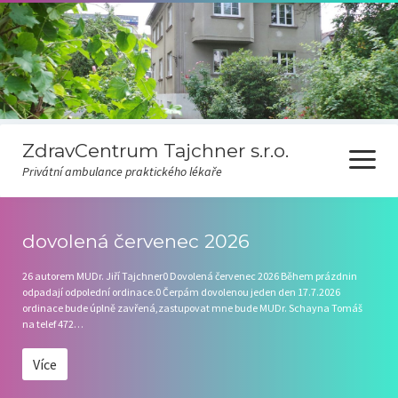
ZdravCentrum Tajchner s.r.o.
otevřít
Privátní ambulance praktického lékaře
menu
Ceník
dovolená červenec 2026
Covid-19
26 autorem MUDr. Jiří Tajchner0 Dovolená červenec 2026 Během prázdnin
odpadají odpolední ordinace.0 Čerpám dovolenou jeden den 17.7.2026
Odběr novinek
ordinace bude úplně zavřená,zastupovat mne bude MUDr. Schayna Tomáš
na telef 472…
Pravidla čekárny
Více
Ordinační hodiny