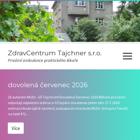
ZdravCentrum Tajchner s.r.o.
otevřít
Privátní ambulance praktického lékaře
menu
Ceník
dovolená červenec 2026
Covid-19
26 autorem MUDr. Jiří Tajchner0 Dovolená červenec 2026 Během prázdnin
odpadají odpolední ordinace.0 Čerpám dovolenou jeden den 17.7.2026
Odběr novinek
ordinace bude úplně zavřená,zastupovat mne bude MUDr. Schayna Tomáš
na telef 472…
Pravidla čekárny
Více
Ordinační hodiny