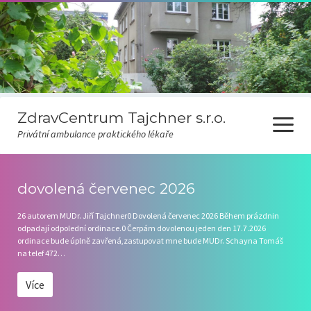
ZdravCentrum Tajchner s.r.o.
otevřít
Privátní ambulance praktického lékaře
menu
Ceník
dovolená červenec 2026
Covid-19
26 autorem MUDr. Jiří Tajchner0 Dovolená červenec 2026 Během prázdnin
odpadají odpolední ordinace.0 Čerpám dovolenou jeden den 17.7.2026
Odběr novinek
ordinace bude úplně zavřená,zastupovat mne bude MUDr. Schayna Tomáš
na telef 472…
Pravidla čekárny
Více
Ordinační hodiny