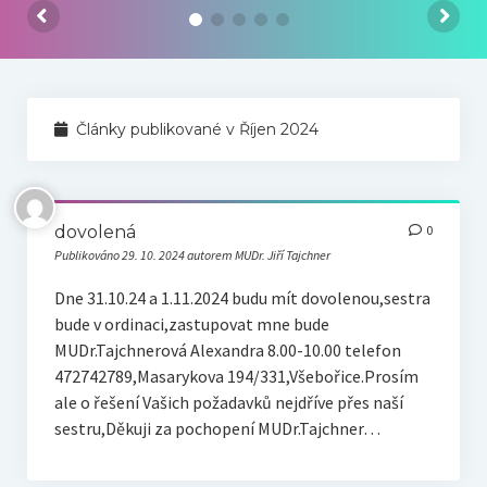
Náš tým
Odkazy
Kontakt
Články publikované v Říjen 2024
dovolená
0
Publikováno 29. 10. 2024 autorem MUDr. Jiří Tajchner
Dne 31.10.24 a 1.11.2024 budu mít dovolenou,sestra
bude v ordinaci,zastupovat mne bude
MUDr.Tajchnerová Alexandra 8.00-10.00 telefon
472742789,Masarykova 194/331,Všebořice.Prosím
ale o řešení Vašich požadavků nejdříve přes naší
sestru,Děkuji za pochopení MUDr.Tajchner…