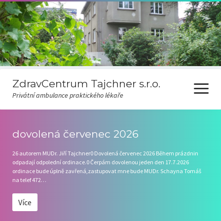
ZdravCentrum Tajchner s.r.o.
otevřít
Privátní ambulance praktického lékaře
menu
Ceník
dovolená červenec 2026
Covid-19
26 autorem MUDr. Jiří Tajchner0 Dovolená červenec 2026 Během prázdnin
odpadají odpolední ordinace.0 Čerpám dovolenou jeden den 17.7.2026
Odběr novinek
ordinace bude úplně zavřená,zastupovat mne bude MUDr. Schayna Tomáš
na telef 472…
Pravidla čekárny
Více
Ordinační hodiny