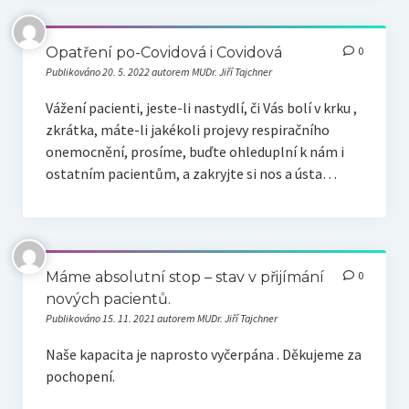
Opatření po-Covidová i Covidová
0
Publikováno 20. 5. 2022 autorem MUDr. Jiří Tajchner
Vážení pacienti, jeste-li nastydlí, či Vás bolí v krku ,
zkrátka, máte-li jakékoli projevy respiračního
onemocnění, prosíme, buďte ohleduplní k nám i
ostatním pacientům, a zakryjte si nos a ústa…
Máme absolutní stop – stav v přijímání
0
nových pacientů.
Publikováno 15. 11. 2021 autorem MUDr. Jiří Tajchner
Naše kapacita je naprosto vyčerpána . Děkujeme za
pochopení.