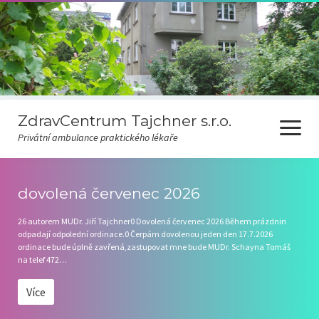
ZdravCentrum Tajchner s.r.o.
otevřít
Privátní ambulance praktického lékaře
menu
Ceník
dovolená červenec 2026
Covid-19
26 autorem MUDr. Jiří Tajchner0 Dovolená červenec 2026 Během prázdnin
odpadají odpolední ordinace.0 Čerpám dovolenou jeden den 17.7.2026
Odběr novinek
ordinace bude úplně zavřená,zastupovat mne bude MUDr. Schayna Tomáš
na telef 472…
Pravidla čekárny
Více
Ordinační hodiny