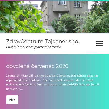
ZdravCentrum Tajchner s.r.o.
otevřít
Privátní ambulance praktického lékaře
menu
Ceník
dovolená červenec 2026
Covid-19
26 autorem MUDr. Jiří Tajchner0 Dovolená červenec 2026 Během prázdnin
odpadají odpolední ordinace.0 Čerpám dovolenou jeden den 17.7.2026
Odběr novinek
ordinace bude úplně zavřená,zastupovat mne bude MUDr. Schayna Tomáš
na telef 472…
Pravidla čekárny
Více
Ordinační hodiny