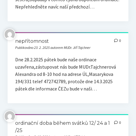
Nepřehleďněte navíc naší předchozí…
nepřítomnost
0
Publikováno 23. 2. 2025 autorem MUDr. Jiří Tajchner
Dne 28.2.2025 pátek bude naše ordinace
uzavřena,zástupovat nás bude MUDr.Tajchnerová
Alexandra od 8-10 hod na adrese ÚL,Masarykova
194/331 telef 472742789, protože dne 14.3.2025
pátek dle informace ČEZu bude v naši…
ordinační doba během svátků 12/ 24 a 1
0
/25