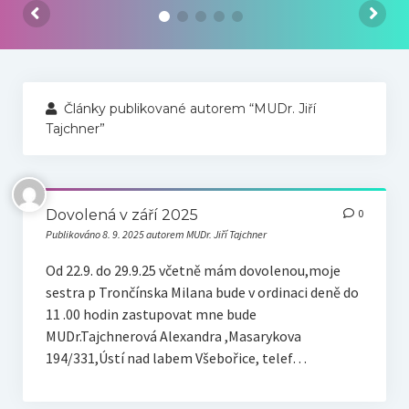
Náš tým
Odkazy
Kontakt
Články publikované autorem “MUDr. Jiří
Tajchner”
Dovolená v září 2025
0
Publikováno 8. 9. 2025 autorem MUDr. Jiří Tajchner
Od 22.9. do 29.9.25 včetně mám dovolenou,moje
sestra p Trončínska Milana bude v ordinaci deně do
11 .00 hodin zastupovat mne bude
MUDr.Tajchnerová Alexandra ,Masarykova
194/331,Ústí nad labem Všebořice, telef…