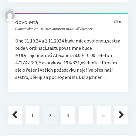
dovolená
0
Publikováno 29. 10. 2024 autorem MUDr. Jiří Tajchner
Dne 31.10.24 a 1.11.2024 budu mít dovolenou,sestra
bude v ordinaci,zastupovat mne bude
MUDr.Tajchnerová Alexandra 8.00-10.00 telefon
472742789,Masarykova 194/331,Všebořice.Prosím
ale o řešení Vašich požadavků nejdříve přes naší
sestru,Děkuji za pochopení MUDr.Tajchner…
Navigace
1
2
3
…
5
pro
příspěvky