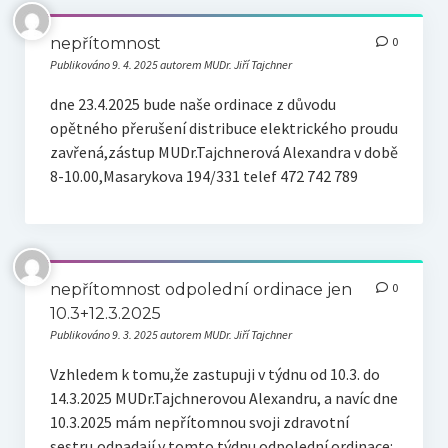
nepřítomnost
0
Publikováno 9. 4. 2025 autorem MUDr. Jiří Tajchner
dne 23.4.2025 bude naše ordinace z důvodu
opětného přerušení distribuce elektrického proudu
zavřená,zástup MUDr.Tajchnerová Alexandra v době
8-10.00,Masarykova 194/331 telef 472 742 789
nepřítomnost odpolední ordinace jen
0
10.3+12.3.2025
Publikováno 9. 3. 2025 autorem MUDr. Jiří Tajchner
Vzhledem k tomu,že zastupuji v týdnu od 10.3. do
14.3.2025 MUDr.Tajchnerovou Alexandru, a navíc dne
10.3.2025 mám nepřítomnou svoji zdravotní
sestru,odpadají v tomto týdnu odpolední ordinace: