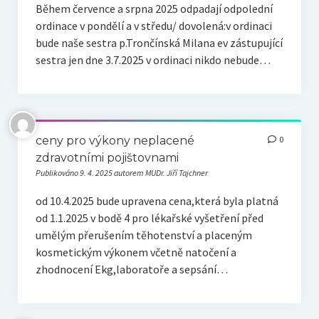
Během července a srpna 2025 odpadají odpolední
ordinace v pondělí a v středu/ dovolená:v ordinaci
bude naše sestra p.Trončínská Milana ev zástupující
sestra jen dne 3.7.2025 v ordinaci nikdo nebude…
ceny pro výkony neplacené
0
zdravotními pojištovnami
Publikováno 9. 4. 2025 autorem MUDr. Jiří Tajchner
od 10.4.2025 bude upravena cena,která byla platná
od 1.1.2025 v bodě 4 pro lékařské vyšetření před
umělým přerušením těhotenství a placeným
kosmetickým výkonem včetně natočení a
zhodnocení Ekg,laboratoře a sepsání…